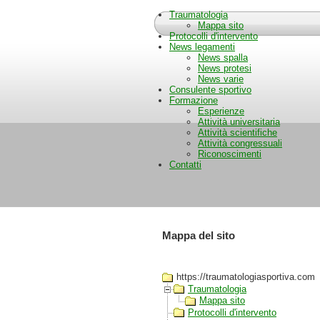
Traumatologia
Mappa sito
Protocolli d'intervento
News legamenti
News spalla
News protesi
News varie
Consulente sportivo
Formazione
Esperienze
Attività universitaria
Attività scientifiche
Attività congressuali
Riconoscimenti
Contatti
Mappa del sito
https://traumatologiasportiva.com
Traumatologia
Mappa sito
Protocolli d'intervento