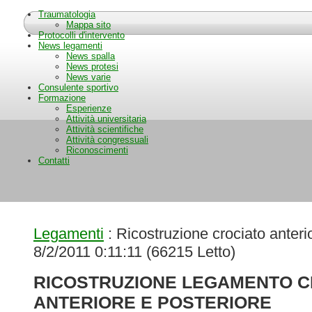
Traumatologia
Mappa sito
Protocolli d'intervento
News legamenti
News spalla
News protesi
News varie
Consulente sportivo
Formazione
Esperienze
Attività universitaria
Attività scientifiche
Attività congressuali
Riconoscimenti
Contatti
Legamenti
: Ricostruzione crociato anteri
8/2/2011 0:11:11
(
66215 Letto
)
RICOSTRUZIONE LEGAMENTO C
ANTERIORE E POSTERIORE